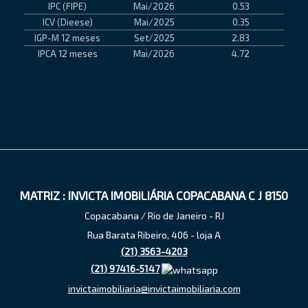
IPC (FIPE)
Mai/2026
0.53
ICV (Dieese)
Mai/2025
0.35
IGP-M 12 meses
Set/2025
2.83
IPCA 12 meses
Mai/2026
4.72
MATRIZ : INVICTA IMOBILIÁRIA COPACABANA C J 8150
Copacabana / Rio de Janeiro - RJ
Rua Barata Ribeiro, 406 - loja A
(
21
)
3563-4203
(
21
)
97416-5147
invictaimobiliaria@invictaimobiliaria.com